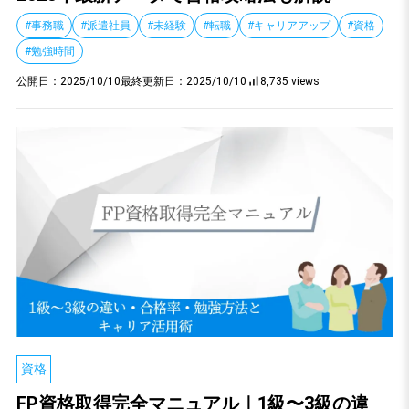
#事務職
#派遣社員
#未経験
#転職
#キャリアアップ
#資格
#勉強時間
公開日：
2025/10/10
最終更新日：
2025/10/10
8,735 views
資格
FP資格取得完全マニュアル｜1級〜3級の違