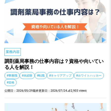
業務内容
調剤薬局事務の仕事内容は？資格や向いてい
る人を解説！
#事務職
#未経験
#転職
#キャリアアップ
#ホワイトハッカー
#資格
公開日：
2026/05/29
最終更新日：
2026/07/24
2,903 views