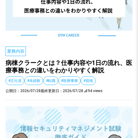
業務内容
病棟クラークとは？仕事内容や1日の流れ、医
療事務との違いをわかりやすく解説
#正社員
#未経験
#転職
#医療事務
#資格
公開日：
2026/07/28
最終更新日：
2026/07/28
94 views