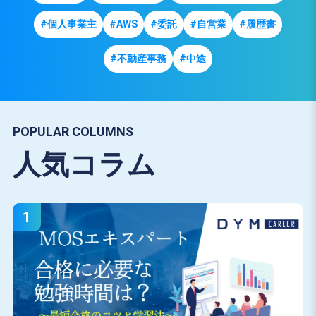
#個人事業主
#AWS
#委託
#自営業
#履歴書
#不動産事務
#中途
POPULAR COLUMNS
人気コラム