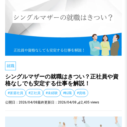
就職
シングルマザーの就職はきつい？正社員や資
格なしでも安定する仕事を解説！
#派遣社員
#正社員
#未経験
#転職
#資格
公開日：
2026/04/08
最終更新日：
2026/04/08
2,435 views