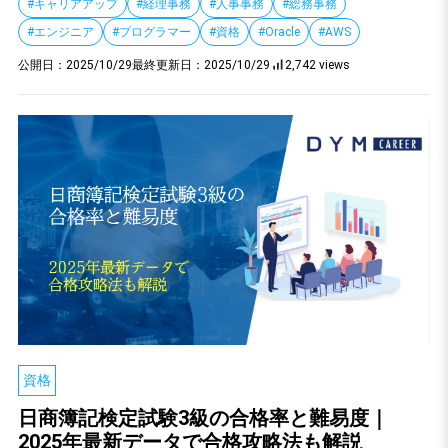
#キャリアアップ
#経理事務
#人事事務
#総務事務
#エンジニア
#プログラマー
#資格
#Oracle
#AWS
公開日：
2025/10/29
最終更新日：
2025/10/29
2,742 views
資格
日商簿記検定試験3級の合格率と難易度｜
2025年最新データで合格攻略法も解説