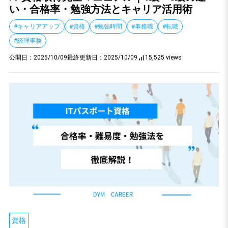
い・合格率・勉強方法とキャリア活用術
#キャリアアップ
#資格
#勉強時間
#事務職
#転職
#経理事務
公開日：
2025/10/09
最終更新日：
2025/10/09
15,525 views
資格