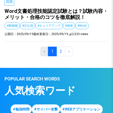
資格
Word文書処理技能認定試験とは？試験内容・
メリット・合格のコツを徹底解説！
#事務職
#正社員
#キャリアアップ
#資格
#Word
公開日：
2025/09/19
最終更新日：
2025/09/19
3,533 views
‹
1
2
›
POPULAR SEARCH WORDS
人気検索ワード
#勉強時間
#サイバー攻撃
#WEBアプリケーション