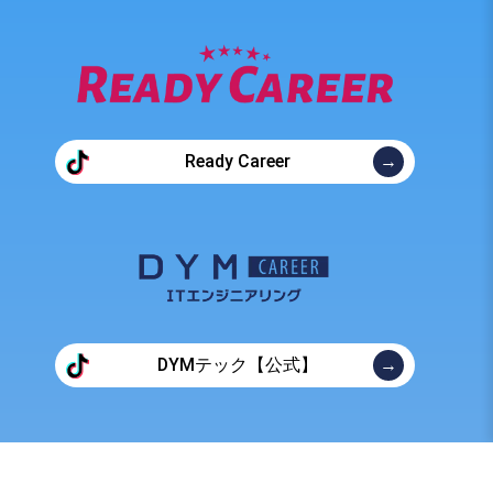
Ready Career
DYMテック【公式】
©2026 DYM Career