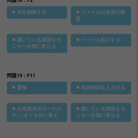
問題18：F2
列を削除する
ファイルの名前の変
更
開いている画面をモ
ページを拡大する
ニター右側に寄せる
問題19：F11
置換
現在時刻を入力する
全画面表示モードの
開いている画面をモ
オン/オフを切り替え
ニター右側に寄せる