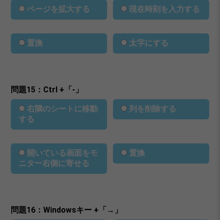
ページを拡大する
現在時刻を入力する
置換
太字にする
問題15：Ctrl +「-」
右隣のシートに移動
列を削除する
する
開いている画面をモ
置換
ニター右側に寄せる
問題16：Windowsキー +「→」