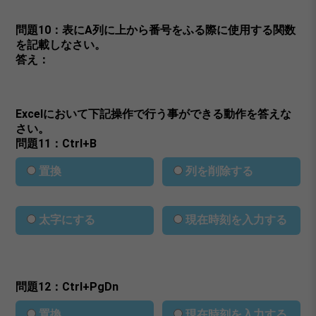
問題10：表にA列に上から番号をふる際に使用する関数
を記載しなさい。
答え：
Excelにおいて下記操作で行う事ができる動作を答えな
さい。
問題11：Ctrl+B
置換
列を削除する
太字にする
現在時刻を入力する
問題12：Ctrl+PgDn
置換
現在時刻を入力する