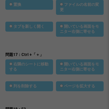
置換
ファイルの名前の変
更
タブを新しく開く
開いている画面をモ
ニター右側に寄せる
問題17：Ctrl +「＋」
右隣のシートに移動
開いている画面をモ
する
ニター右側に寄せる
列を削除する
ページを拡大する