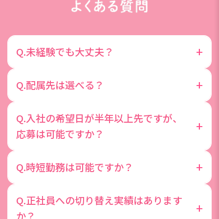
+
Q.未経験でも大丈夫？
先輩社員の約8割が未経験からスタートしており、
+
Q.配属先は選べる？
基礎からしっかり学べる研修も用意していますので
未経験の方も安心してご応募ください。今までのス
配属先は入社前の面談を元に、ご希望と適性に応じ
Q.入社の希望日が半年以上先ですが、
キルや経験より「やってみたい！」という気持ちを
て配属担当が選定します。全ての希望を叶えること
+
応募は可能ですか？
大切にしています◎
は難しいかもしれませんが、希望する理由などじっ
くりお聞かせくださいね。
ご応募頂く際は、半年以内にご入社可能な状態であ
+
Q.時短勤務は可能ですか？
ることが望ましいです。
時短勤務を前提とした採用は行っておりません。た
Q.正社員への切り替え実績はあります
だし、入社後に育児や介護で時短勤務の必要が出て
+
か？