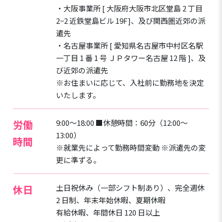
・大阪事業所 [ 大阪府大阪市北区堂島 2 丁目
2−2 近鉄堂島ビル 19F]、及び関西圏近郊の派
遣先
・名古屋事業所 [ 愛知県名古屋市中村区名駅
一丁目 1 番 1 号 ＪＰタワー名古屋 12 階 ]、及
び近郊の派遣先
※お住まいに応じて、入社前に勤務地を決定
いたします。
労働
9:00～18:00 ■休憩時間：60分（12:00～
13:00）
時間
※就業先によって勤務時間変動 ※派遣先の変
更に準ずる。
休日
土日祝休み（一部シフト制あり）、完全週休
2 日制、年末年始休暇、夏期休暇
有給休暇、年間休日 120 日以上