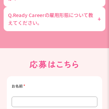
きた際は、取得できる制度がございます。
就業先企業で社員に切替になった実績は多数ありま
Q.Ready Careerの雇用形態について教
す。2025年度直雇用切替率実績として、実際に5人
+
えてください。
に1人が派遣先での正社員化を実現しています。
Ready Careerは、DYMキャリアと無期限の雇用契約
を結んで派遣先企業で勤務する働き方です。登録型
の派遣社員との違いは、DYMキャリアと無期限契約
を結ぶ点、給与が月給制の点、賞与がある点です。
お名前
*