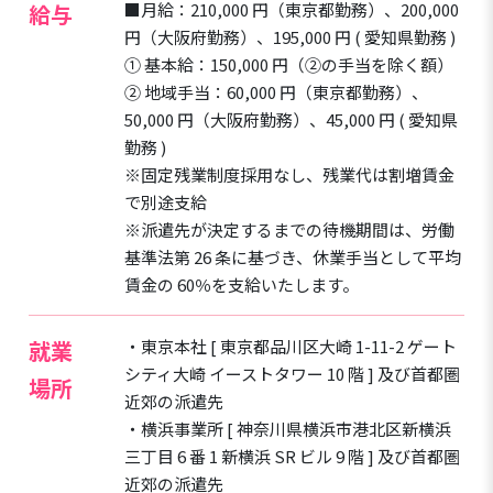
給与
■月給：210,000 円（東京都勤務）、200,000
円（大阪府勤務）、195,000 円 ( 愛知県勤務 )
➀ 基本給：150,000 円（➁の手当を除く額）
➁ 地域手当：60,000 円（東京都勤務）、
50,000 円（大阪府勤務）、45,000 円 ( 愛知県
勤務 )
※固定残業制度採用なし、残業代は割増賃金
で別途支給
※派遣先が決定するまでの待機期間は、労働
基準法第 26 条に基づき、休業手当として平均
賃金の 60％を支給いたします。
就業
・東京本社 [ 東京都品川区大崎 1-11-2 ゲート
シティ大崎 イーストタワー 10 階 ] 及び首都圏
場所
近郊の派遣先
・横浜事業所 [ 神奈川県横浜市港北区新横浜
三丁目 6 番 1 新横浜 SR ビル 9 階 ] 及び首都圏
近郊の派遣先