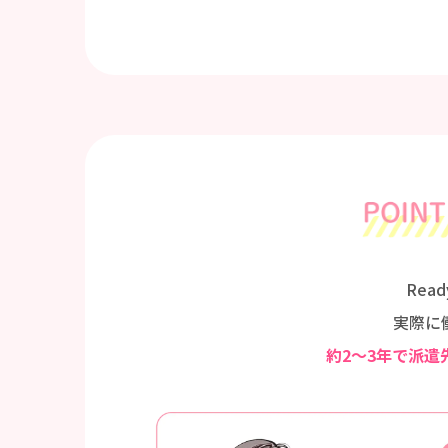
Rea
実際に
約2～3年で派遣