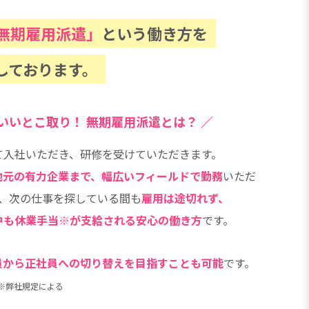
無期雇用派遣」
という働き方を
しております。
いいとこ取り！
無期雇用派遣とは？ ／
て入社いただき、研修を受けていただきます。
地元の有力企業まで、幅広いフィールドで勤務
いただ
、次の仕事を探している間も
雇用は途切れず、
中も休業手当※が支給される安心の働き方
です。
員から正社員への切り替えを目指すことも可能
です。
※弊社規定による