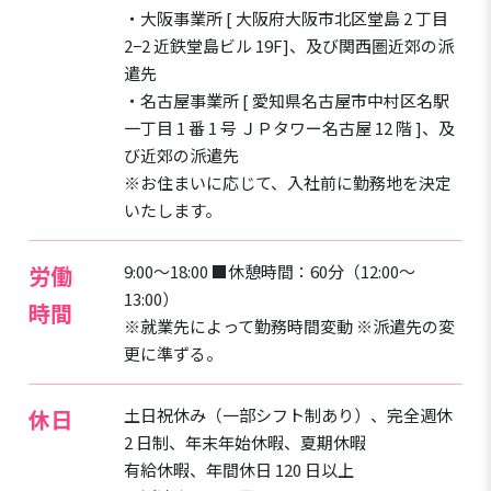
・大阪事業所 [ 大阪府大阪市北区堂島 2 丁目
2−2 近鉄堂島ビル 19F]、及び関西圏近郊の派
遣先
・名古屋事業所 [ 愛知県名古屋市中村区名駅
一丁目 1 番 1 号 ＪＰタワー名古屋 12 階 ]、及
び近郊の派遣先
※お住まいに応じて、入社前に勤務地を決定
いたします。
労働
9:00～18:00 ■休憩時間：60分（12:00～
13:00）
時間
※就業先によって勤務時間変動 ※派遣先の変
更に準ずる。
休日
土日祝休み（一部シフト制あり）、完全週休
2 日制、年末年始休暇、夏期休暇
有給休暇、年間休日 120 日以上