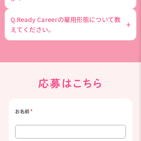
きた際は、取得できる制度がございます。
就業先企業で社員に切替になった実績は多数ありま
Q.Ready Careerの雇用形態について教
す。2025年度直雇用切替率実績として、実際に5人
+
えてください。
に1人が派遣先での正社員化を実現しています。
Ready Careerは、DYMキャリアと無期限の雇用契約
を結んで派遣先企業で勤務する働き方です。登録型
の派遣社員との違いは、DYMキャリアと無期限契約
を結ぶ点、給与が月給制の点、賞与がある点です。
お名前
*