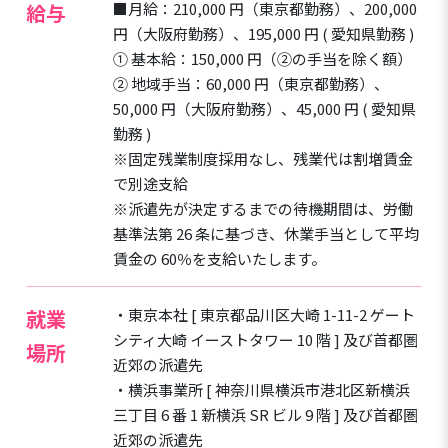
給与
■月給：210,000 円（東京都勤務）、200,000
円（大阪府勤務）、195,000 円 ( 愛知県勤務 )
➀ 基本給：150,000 円（➁の手当を除く額）
➁ 地域手当：60,000 円（東京都勤務）、
50,000 円（大阪府勤務）、45,000 円 ( 愛知県
勤務 )
※固定残業制度採用なし、残業代は割増賃金
で別途支給
※派遣先が決定するまでの待機期間は、労働
基準法第 26 条に基づき、休業手当として平均
賃金の 60％を支給いたします。
就業
・東京本社 [ 東京都品川区大崎 1-11-2 ゲート
シティ大崎 イーストタワー 10 階 ] 及び首都圏
場所
近郊の派遣先
・横浜事業所 [ 神奈川県横浜市港北区新横浜
三丁目 6 番 1 新横浜 SR ビル 9 階 ] 及び首都圏
近郊の派遣先