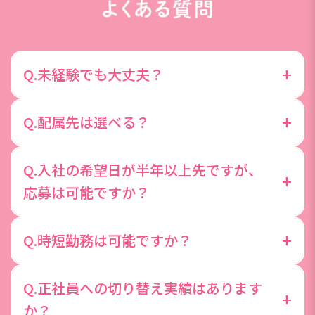
+
Q.未経験でも大丈夫？
先輩社員の約8割が未経験からスタートしており、
+
Q.配属先は選べる？
基礎からしっかり学べる研修も用意していますので
未経験の方も安心してご応募ください。今までのス
配属先は入社前の面談を元に、ご希望と適性に応じ
Q.入社の希望日が半年以上先ですが、
キルや経験より「やってみたい！」という気持ちを
て配属担当が選定します。全ての希望を叶えること
+
応募は可能ですか？
大切にしています◎
は難しいかもしれませんが、希望する理由などじっ
くりお聞かせくださいね。
ご応募頂く際は、半年以内にご入社可能な状態であ
+
Q.時短勤務は可能ですか？
ることが望ましいです。
時短勤務を前提とした採用は行っておりません。た
Q.正社員への切り替え実績はあります
だし、入社後に育児や介護で時短勤務の必要が出て
+
か？