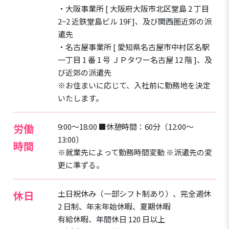
・大阪事業所 [ 大阪府大阪市北区堂島 2 丁目
2−2 近鉄堂島ビル 19F]、及び関西圏近郊の派
遣先
・名古屋事業所 [ 愛知県名古屋市中村区名駅
一丁目 1 番 1 号 ＪＰタワー名古屋 12 階 ]、及
び近郊の派遣先
※お住まいに応じて、入社前に勤務地を決定
いたします。
労働
9:00～18:00 ■休憩時間：60分（12:00～
13:00）
時間
※就業先によって勤務時間変動 ※派遣先の変
更に準ずる。
休日
土日祝休み（一部シフト制あり）、完全週休
2 日制、年末年始休暇、夏期休暇
有給休暇、年間休日 120 日以上