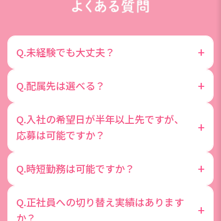
+
Q.未経験でも大丈夫？
先輩社員の約8割が未経験からスタートしており、
+
Q.配属先は選べる？
基礎からしっかり学べる研修も用意していますので
未経験の方も安心してご応募ください。今までのス
配属先は入社前の面談を元に、ご希望と適性に応じ
Q.入社の希望日が半年以上先ですが、
キルや経験より「やってみたい！」という気持ちを
て配属担当が選定します。全ての希望を叶えること
+
応募は可能ですか？
大切にしています◎
は難しいかもしれませんが、希望する理由などじっ
くりお聞かせくださいね。
ご応募頂く際は、半年以内にご入社可能な状態であ
+
Q.時短勤務は可能ですか？
ることが望ましいです。
時短勤務を前提とした採用は行っておりません。た
Q.正社員への切り替え実績はあります
だし、入社後に育児や介護で時短勤務の必要が出て
+
か？