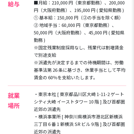
給与
■月給：210,000 円（東京都勤務）、200,000
円（大阪府勤務）、195,000 円 ( 愛知県勤務 )
➀ 基本給：150,000 円（➁の手当を除く額）
➁ 地域手当：60,000 円（東京都勤務）、
50,000 円（大阪府勤務）、45,000 円 ( 愛知県
勤務 )
※固定残業制度採用なし、残業代は割増賃金
で別途支給
※派遣先が決定するまでの待機期間は、労働
基準法第 26 条に基づき、休業手当として平均
賃金の 60％を支給いたします。
就業
・東京本社 [ 東京都品川区大崎 1-11-2 ゲート
シティ大崎 イーストタワー 10 階 ] 及び首都圏
場所
近郊の派遣先
・横浜事業所 [ 神奈川県横浜市港北区新横浜
三丁目 6 番 1 新横浜 SR ビル 9 階 ] 及び首都圏
近郊の派遣先