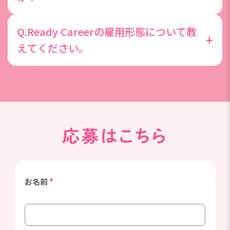
きた際は、取得できる制度がございます。
就業先企業で社員に切替になった実績は多数ありま
Q.Ready Careerの雇用形態について教
す。2025年度直雇用切替率実績として、実際に5人
+
えてください。
に1人が派遣先での正社員化を実現しています。
Ready Careerは、DYMキャリアと無期限の雇用契約
を結んで派遣先企業で勤務する働き方です。登録型
の派遣社員との違いは、DYMキャリアと無期限契約
を結ぶ点、給与が月給制の点、賞与がある点です。
お名前
*