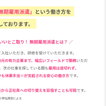
無期雇用派遣」
という働き方を
しております。
いいとこ取り！
無期雇用派遣とは？ ／
て入社いただき、研修を受けていただきます。
地元の有力企業まで、幅広いフィールドで勤務
いただ
、次の仕事を探している間も
雇用は途切れず、
中も休業手当※が支給される安心の働き方
です。
員から正社員への切り替えを目指すことも可能
です。
※弊社規定による