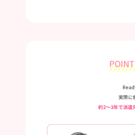
Rea
実際に
約2～3年で派遣