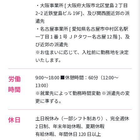
・大阪事業所 [ 大阪府大阪市北区堂島 2 丁目
2−2 近鉄堂島ビル 19F]、及び関西圏近郊の派
遣先
・名古屋事業所 [ 愛知県名古屋市中村区名駅
一丁目 1 番 1 号 ＪＰタワー名古屋 12 階 ]、及
び近郊の派遣先
※お住まいに応じて、入社前に勤務地を決定
いたします。
労働
9:00～18:00 ■休憩時間：60分（12:00～
13:00）
時間
※就業先によって勤務時間変動 ※派遣先の変
更に準ずる。
休日
土日祝休み（一部シフト制あり）、完全週休
2 日制、年末年始休暇、夏期休暇
有給休暇、年間休日 120 日以上