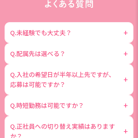
+
Q.未経験でも大丈夫？
先輩社員の約8割が未経験からスタートしており、
+
Q.配属先は選べる？
基礎からしっかり学べる研修も用意していますので
未経験の方も安心してご応募ください。今までのス
配属先は入社前の面談を元に、ご希望と適性に応じ
Q.入社の希望日が半年以上先ですが、
キルや経験より「やってみたい！」という気持ちを
て配属担当が選定します。全ての希望を叶えること
+
応募は可能ですか？
大切にしています◎
は難しいかもしれませんが、希望する理由などじっ
くりお聞かせくださいね。
ご応募頂く際は、半年以内にご入社可能な状態であ
+
Q.時短勤務は可能ですか？
ることが望ましいです。
時短勤務を前提とした採用は行っておりません。た
Q.正社員への切り替え実績はあります
だし、入社後に育児や介護で時短勤務の必要が出て
+
か？