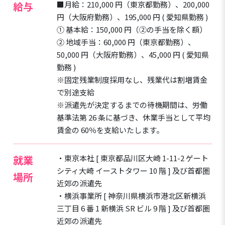
給与
■月給：210,000 円（東京都勤務）、200,000
円（大阪府勤務）、195,000 円 ( 愛知県勤務 )
➀ 基本給：150,000 円（➁の手当を除く額）
➁ 地域手当：60,000 円（東京都勤務）、
50,000 円（大阪府勤務）、45,000 円 ( 愛知県
勤務 )
※固定残業制度採用なし、残業代は割増賃金
で別途支給
※派遣先が決定するまでの待機期間は、労働
基準法第 26 条に基づき、休業手当として平均
賃金の 60％を支給いたします。
就業
・東京本社 [ 東京都品川区大崎 1-11-2 ゲート
シティ大崎 イーストタワー 10 階 ] 及び首都圏
場所
近郊の派遣先
・横浜事業所 [ 神奈川県横浜市港北区新横浜
三丁目 6 番 1 新横浜 SR ビル 9 階 ] 及び首都圏
近郊の派遣先