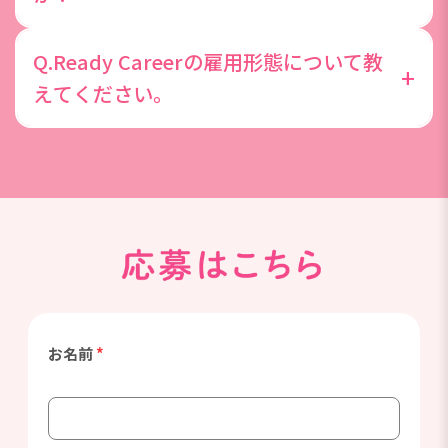
きた際は、取得できる制度がございます。
就業先企業で社員に切替になった実績は多数ありま
Q.Ready Careerの雇用形態について教
す。2025年度直雇用切替率実績として、実際に5人
+
えてください。
に1人が派遣先での正社員化を実現しています。
Ready Careerは、DYMキャリアと無期限の雇用契約
を結んで派遣先企業で勤務する働き方です。登録型
の派遣社員との違いは、DYMキャリアと無期限契約
を結ぶ点、給与が月給制の点、賞与がある点です。
お名前
*