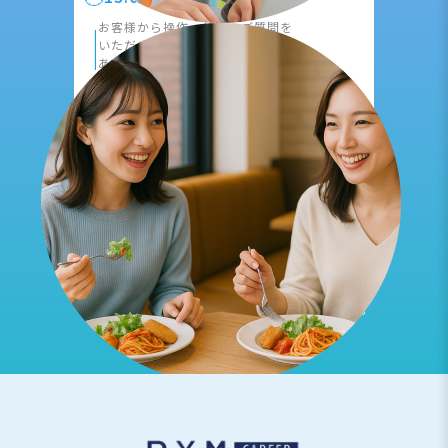
|
お客様から操作、仕様のご質問を
いただき
実際に現場で出向くことも
あります。
17:00
報告書作成、事務作業
|
1日の作業内容をまとめ、
その他依頼事項や
翌日のタスクの
確認を行います。
18:00
退社
※上記は一例です。
働き方は就業先により異なります。
※AI画像を使用しております。