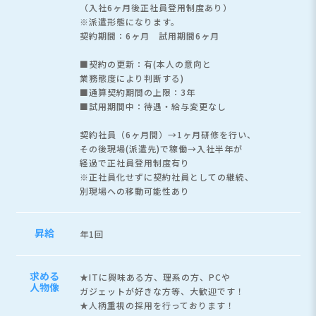
（入社6ヶ月後正社員登用制度あり）
※派遣形態になります。
契約期間：6ヶ月 試用期間6ヶ月
■契約の更新：有(本人の意向と
業務態度により判断する)
■通算契約期間の上限：3年
■試用期間中：待遇・給与変更なし
契約社員（6ヶ月間）→1ヶ月研修を行い、
その後現場(派遣先)で稼働→入社半年が
経過で正社員登用制度有り
※正社員化せずに契約社員としての継続、
別現場への移動可能性あり
昇給
年1回
求める
★ITに興味ある方、理系の方、PCや
人物像
ガジェットが好きな方等、大歓迎です！
★人柄重視の採用を行っております！