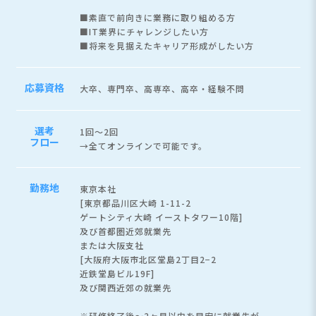
■素直で前向きに業務に取り組める方
■IT業界にチャレンジしたい方
■将来を見据えたキャリア形成がしたい方
応募資格
大卒、専門卒、高専卒、高卒・経験不問
選考
1回～2回
フロー
→全てオンラインで可能です。
勤務地
東京本社
[東京都品川区大崎 1-11-2
ゲートシティ大崎 イーストタワー10階]
及び首都圏近郊就業先
または大阪支社
[大阪府大阪市北区堂島2丁目2−2
近鉄堂島ビル19F]
及び関西近郊の就業先
※研修終了後～2ヶ月以内を目安に就業先が