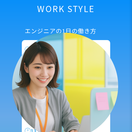
WORK STYLE
エンジニアの1日の働き方
9:00
出社
|
出社したらまずメール確認
その日のタスク確認・整理を行います。
10:00
保守・運用、事務作業
|
具体的な内容はプロジェクト先に
よって異なりますが、
手順書作成、
PCや実機の検品を行います。
12:00
ランチ休憩
|
13:00
お客様先への訪問