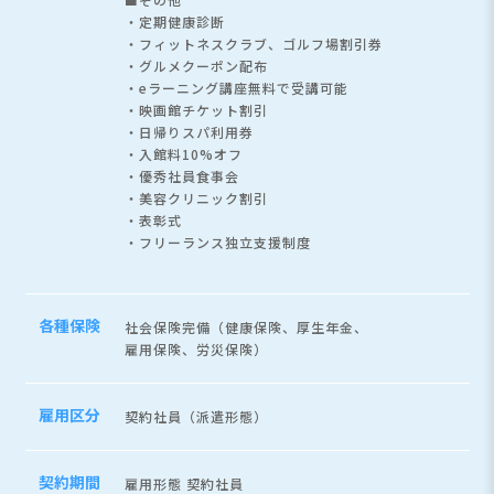
・定期健康診断
・フィットネスクラブ、ゴルフ場割引券
・グルメクーポン配布
・eラーニング講座無料で受講可能
・映画館チケット割引
・日帰りスパ利用券
・入館料10%オフ
・優秀社員食事会
・美容クリニック割引
・表彰式
・フリーランス独立支援制度
各種保険
社会保険完備（健康保険、厚生年金、
雇用保険、労災保険）
雇用区分
契約社員（派遣形態）
契約期間
雇用形態 契約社員