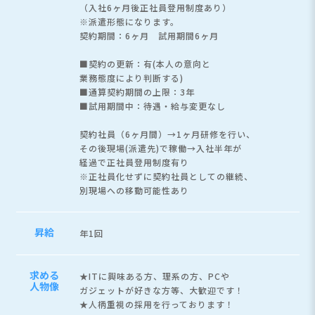
（入社6ヶ月後正社員登用制度あり）
※派遣形態になります。
契約期間：6ヶ月 試用期間6ヶ月
■契約の更新：有(本人の意向と
業務態度により判断する)
■通算契約期間の上限：3年
■試用期間中：待遇・給与変更なし
契約社員（6ヶ月間）→1ヶ月研修を行い、
その後現場(派遣先)で稼働→入社半年が
経過で正社員登用制度有り
※正社員化せずに契約社員としての継続、
別現場への移動可能性あり
昇給
年1回
求める
★ITに興味ある方、理系の方、PCや
人物像
ガジェットが好きな方等、大歓迎です！
★人柄重視の採用を行っております！