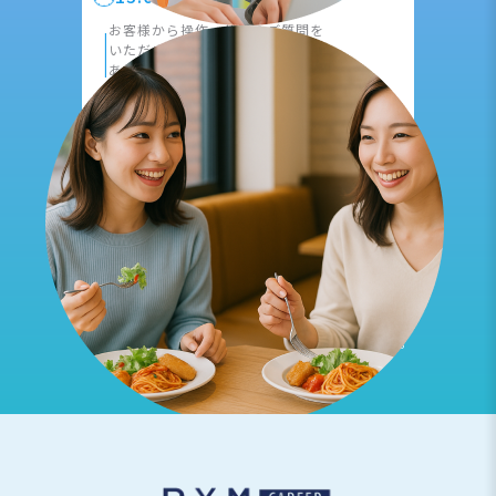
|
お客様から操作、仕様のご質問を
いただき
実際に現場で出向くことも
あります。
17:00
報告書作成、事務作業
|
1日の作業内容をまとめ、
その他依頼事項や
翌日のタスクの
確認を行います。
18:00
退社
※上記は一例です。
働き方は就業先により異なります。
※AI画像を使用しております。