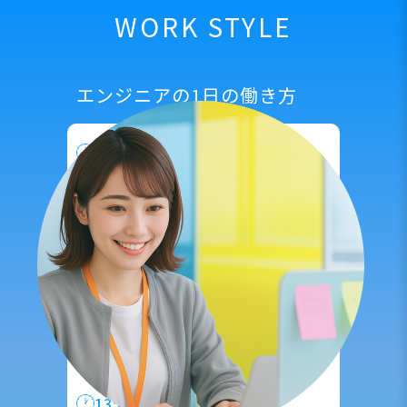
WORK STYLE
エンジニアの1日の働き方
9:00
出社
|
出社したらまずメール確認
その日のタスク確認・整理を行います。
10:00
保守・運用、事務作業
|
具体的な内容はプロジェクト先に
よって異なりますが、
手順書作成、
PCや実機の検品を行います。
12:00
ランチ休憩
|
13:00
お客様先への訪問