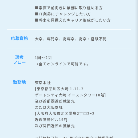
■素直で前向きに業務に取り組める方
■IT業界にチャレンジしたい方
■将来を見据えたキャリア形成がしたい方
応募資格
大卒、専門卒、高専卒、高卒・経験不問
選考
1回～2回
フロー
→全てオンラインで可能です。
勤務地
東京本社
[東京都品川区大崎 1-11-2
ゲートシティ大崎 イーストタワー10階]
及び首都圏近郊就業先
または大阪支社
[大阪府大阪市北区堂島2丁目2−2
近鉄堂島ビル19F]
及び関西近郊の就業先
※研修終了後～2ヶ月以内を目安に就業先が