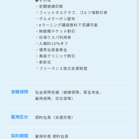
・定期健康診断
・フィットネスクラブ、ゴルフ場割引券
・グルメクーポン配布
・eラーニング講座無料で受講可能
・映画館チケット割引
・日帰りスパ利用券
・入館料10%オフ
・優秀社員食事会
・美容クリニック割引
・表彰式
・フリーランス独立支援制度
各種保険
社会保険完備（健康保険、厚生年金、
雇用保険、労災保険）
雇用区分
契約社員（派遣形態）
契約期間
雇用形態 契約社員