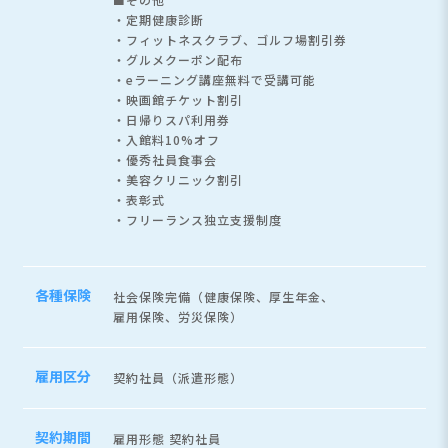
・定期健康診断
・フィットネスクラブ、ゴルフ場割引券
・グルメクーポン配布
・eラーニング講座無料で受講可能
・映画館チケット割引
・日帰りスパ利用券
・入館料10%オフ
・優秀社員食事会
・美容クリニック割引
・表彰式
・フリーランス独立支援制度
各種保険
社会保険完備（健康保険、厚生年金、
雇用保険、労災保険）
雇用区分
契約社員（派遣形態）
契約期間
雇用形態 契約社員