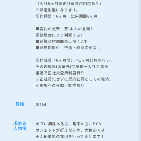
（入社6ヶ月後正社員登用制度あり）
※派遣形態になります。
契約期間：6ヶ月 試用期間6ヶ月
■契約の更新：有(本人の意向と
業務態度により判断する)
■通算契約期間の上限：3年
■試用期間中：待遇・給与変更なし
契約社員（6ヶ月間）→1ヶ月研修を行い、
その後現場(派遣先)で稼働→入社半年が
経過で正社員登用制度有り
※正社員化せずに契約社員としての継続、
別現場への移動可能性あり
昇給
年1回
求める
★ITに興味ある方、理系の方、PCや
人物像
ガジェットが好きな方等、大歓迎です！
★人柄重視の採用を行っております！