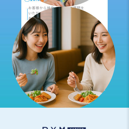
|
お客様から操作、仕様のご質問を
いただき
実際に現場で出向くことも
あります。
17:00
報告書作成、事務作業
|
1日の作業内容をまとめ、
その他依頼事項や
翌日のタスクの
確認を行います。
18:00
退社
※上記は一例です。
働き方は就業先により異なります。
※AI画像を使用しております。