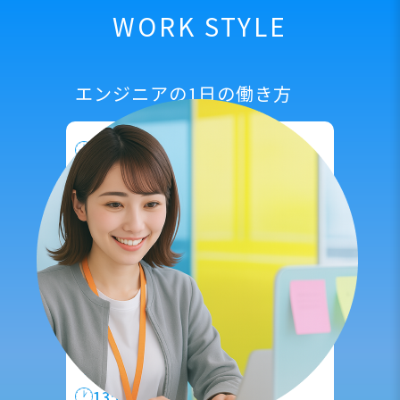
WORK STYLE
エンジニアの1日の働き方
9:00
出社
|
出社したらまずメール確認
その日のタスク確認・整理を行います。
10:00
保守・運用、事務作業
|
具体的な内容はプロジェクト先に
よって異なりますが、
手順書作成、
PCや実機の検品を行います。
12:00
ランチ休憩
|
13:00
お客様先への訪問