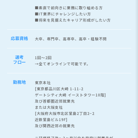
■素直で前向きに業務に取り組める方
■IT業界にチャレンジしたい方
■将来を見据えたキャリア形成がしたい方
応募資格
大卒、専門卒、高専卒、高卒・経験不問
選考
1回～2回
フロー
→全てオンラインで可能です。
勤務地
東京本社
[東京都品川区大崎 1-11-2
ゲートシティ大崎 イーストタワー10階]
及び首都圏近郊就業先
または大阪支社
[大阪府大阪市北区堂島2丁目2−2
近鉄堂島ビル19F]
及び関西近郊の就業先
※研修終了後～2ヶ月以内を目安に就業先が