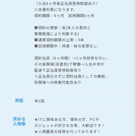
（入社6ヶ月後正社員登用制度あり）
※派遣形態になります。
契約期間：6ヶ月 試用期間6ヶ月
■契約の更新：有(本人の意向と
業務態度により判断する)
■通算契約期間の上限：3年
■試用期間中：待遇・給与変更なし
契約社員（6ヶ月間）→1ヶ月研修を行い、
その後現場(派遣先)で稼働→入社半年が
経過で正社員登用制度有り
※正社員化せずに契約社員としての継続、
別現場への移動可能性あり
昇給
年1回
求める
★ITに興味ある方、理系の方、PCや
人物像
ガジェットが好きな方等、大歓迎です！
★人柄重視の採用を行っております！