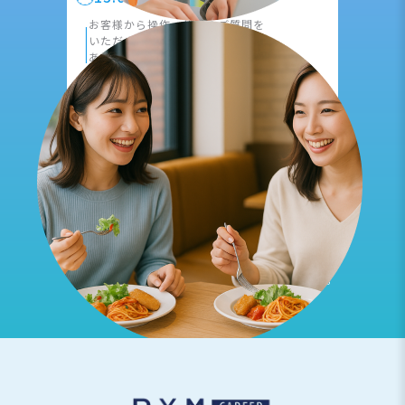
|
お客様から操作、仕様のご質問を
いただき
実際に現場で出向くことも
あります。
17:00
報告書作成、事務作業
|
1日の作業内容をまとめ、
その他依頼事項や
翌日のタスクの
確認を行います。
18:00
退社
※上記は一例です。
働き方は就業先により異なります。
※AI画像を使用しております。