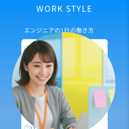
WORK STYLE
エンジニアの1日の働き方
9:00
出社
|
出社したらまずメール確認
その日のタスク確認・整理を行います。
10:00
保守・運用、事務作業
|
具体的な内容はプロジェクト先に
よって異なりますが、
手順書作成、
PCや実機の検品を行います。
12:00
ランチ休憩
|
13:00
お客様先への訪問