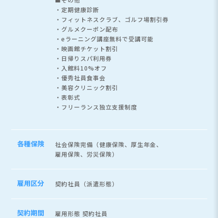
・定期健康診断
・フィットネスクラブ、ゴルフ場割引券
・グルメクーポン配布
・eラーニング講座無料で受講可能
・映画館チケット割引
・日帰りスパ利用券
・入館料10%オフ
・優秀社員食事会
・美容クリニック割引
・表彰式
・フリーランス独立支援制度
各種保険
社会保険完備（健康保険、厚生年金、
雇用保険、労災保険）
雇用区分
契約社員（派遣形態）
契約期間
雇用形態 契約社員