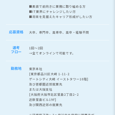
■素直で前向きに業務に取り組める方
■IT業界にチャレンジしたい方
■将来を見据えたキャリア形成がしたい方
応募資格
大卒、専門卒、高専卒、高卒・経験不問
選考
1回～2回
フロー
→全てオンラインで可能です。
勤務地
東京本社
[東京都品川区大崎 1-11-2
ゲートシティ大崎 イーストタワー10階]
及び首都圏近郊就業先
または大阪支社
[大阪府大阪市北区堂島2丁目2−2
近鉄堂島ビル19F]
及び関西近郊の就業先
※研修終了後～2ヶ月以内を目安に就業先が