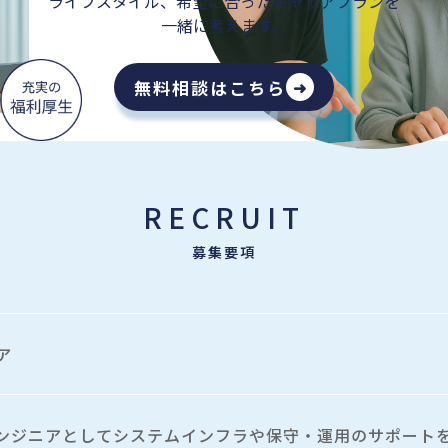
RECRUIT
募集要項
ア
ンジニアとしてシステム
インフラや保守・運用のサポート
や監視等の業務から慣れて
いただき、ご希望や適正に応じ
して
いただくことを想定しています。
ひとりひとりコミュ
ジェクトを決定します。
上げメンバーとして、
活躍していただける環境です。
携しているITスクールでの
研修からスタートします。