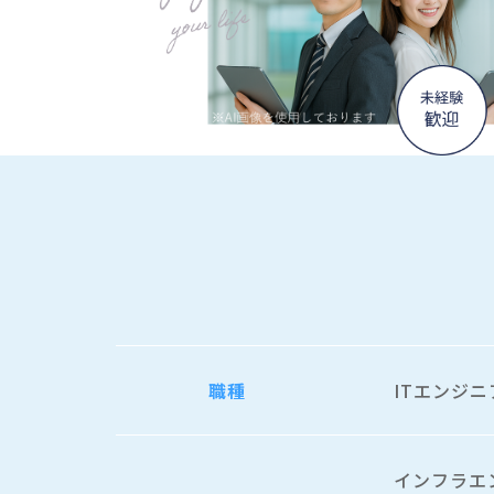
職種
ITエンジニ
インフラエ
最初は運用
チャレンジ
一緒にプロ
仕事内容
事業の立ち
入社後は提