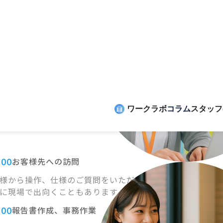
的な内容はプロジェクト先に
よって異なりますが、
書作成、
PCや実機の検品を行います。
:00
ランチ休憩
:00
お客様先への訪問
様から操作、仕様のご質問を
いただき
に現場で出向くことも
あります。
:00
報告書作成、事務作業
の作業内容をまとめ、
その他依頼事項や
のタスクの
確認を行います。
:00
退社
上記は一例です。
働き方は就業先により異なります。