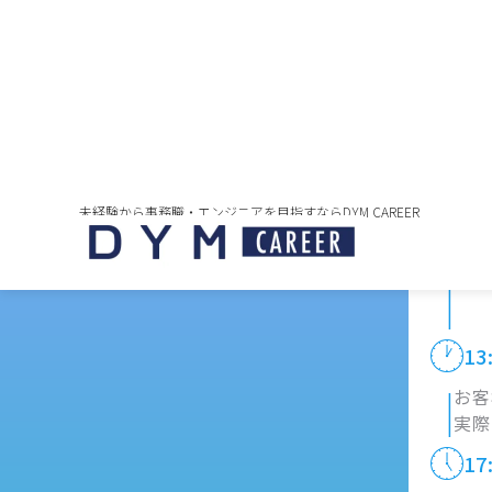
|
具体
手順
12
|
13
|
お客
実際
17
|
1日
翌日
18
※