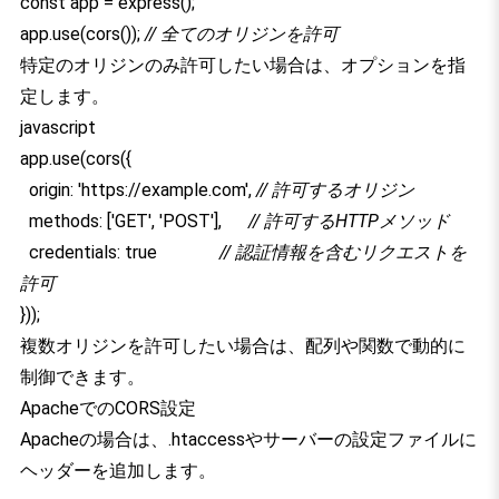
const app = express();
app.use(cors());
// 全てのオリジンを許可
特定のオリジンのみ許可したい場合は、オプションを指
定します。
javascript
app.use(cors({
origin: 'https://example.com',
// 許可するオリジン
methods: ['GET', 'POST'],
// 許可するHTTPメソッド
credentials: true
// 認証情報を含むリクエストを
許可
}));
複数オリジンを許可したい場合は、配列や関数で動的に
制御できます。
ApacheでのCORS設定
Apacheの場合は、.htaccessやサーバーの設定ファイルに
ヘッダーを追加します。