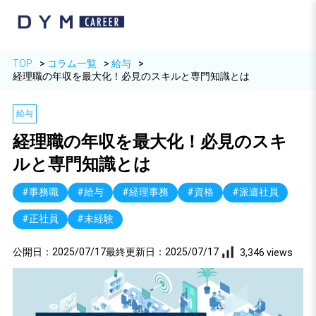
TOP
コラム一覧
給与
経理職の年収を最大化！必見のスキルと専門知識とは
給与
経理職の年収を最大化！必見のスキ
ルと専門知識とは
#事務職
#給与
#経理事務
#資格
#派遣社員
#正社員
#未経験
公開日：
2025/07/17
最終更新日：
2025/07/17
3,346 views