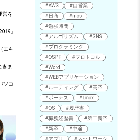
#AWS
#自営業
運営を
#日商
#mos
#勉強時間
2019」
#アルゴリズム
#SNS
#プログラミング
（エキ
#OSPF
#プロトコル
できま
#Word
#WEBアプリケーション
パソコ
#ルーティング
#高卒
#ボーナス
#Linux
#OS
#履歴書
#職務経歴書
#第二新卒
#新卒
#中途
#アプリ
#ネットワーク