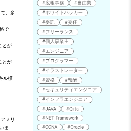
#広報事務
#自由業
#ホワイトハッカー
して、多
#委託
#委任
資格で
#フリーランス
#個人事業主
ことが
#エンジニア
#プログラマー
ことが
#イラストレーター
キル標
#資格
#報酬
#セキュリティエンジニア
#インフラエンジニア
#JAVA
#Qiita
#NET Framework
は、アメリ
#CCNA
#Oracle
ていま