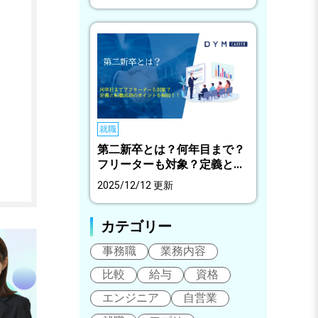
就職
第二新卒とは？何年目まで？
フリーターも対象？定義と...
2025/12/12 更新
カテゴリー
事務職
業務内容
比較
給与
資格
エンジニア
自営業