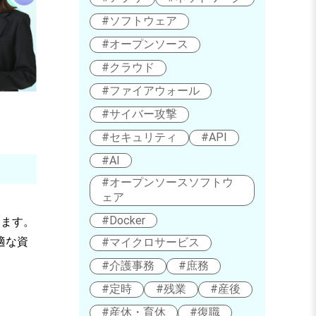
#ソフトウェア
#オープンソース
#クラウド
#ファイアウォール
#サイバー攻撃
#セキュリティ
#API
#AI
#オープンソースソフトウ
ェア
#Docker
います。
適な資
#マイクロサービス
#介護事務
#庶務
#定時
#残業
#産後
#産休・育休
#復職