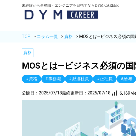
未経験から事務職・エンジニアを目指すならDYM CAREER
TOP
コラム一覧
資格
MOSとは―ビジネス必須の
資格
MOSとは―ビジネス必須の
#資格
#事務職
#派遣社員
#正社員
#給与
公開日：
2025/07/18
最終更新日：
2025/07/18
6,169 v