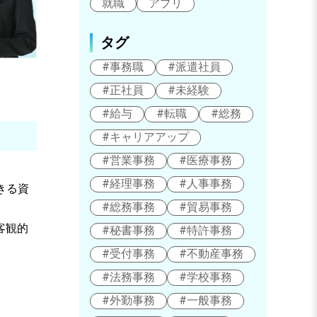
就職
アプリ
タグ
#事務職
#派遣社員
#正社員
#未経験
#給与
#転職
#総務
#キャリアアップ
#営業事務
#医療事務
#経理事務
#人事事務
できる資
#総務事務
#貿易事務
客観的
#秘書事務
#特許事務
#受付事務
#不動産事務
#法務事務
#学校事務
#外勤事務
#一般事務